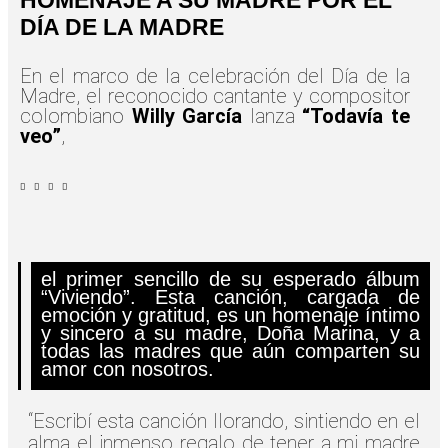
HOMENAJE A SU MADRE POR EL
DÍA DE LA MADRE
En el marco de la celebración del Día de la
Madre, el reconocido cantante y compositor
colombiano
Willy García
lanza
“Todavía te
veo”
,
el primer sencillo de su esperado álbum
“Viviendo”. Esta canción, cargada de
emoción y gratitud, es un homenaje íntimo
y sincero a su madre, Doña Marina, y a
todas las madres que aún comparten su
amor con nosotros.
“Escribí esta canción llorando, sintiendo en el
alma el inmenso regalo de tener a mi madre