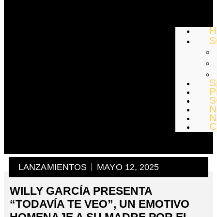
H
S
S
P
S
N
N
C
LANZAMIENTOS
MAYO 12, 2025
WILLY GARCÍA PRESENTA
“TODAVÍA TE VEO”, UN EMOTIVO