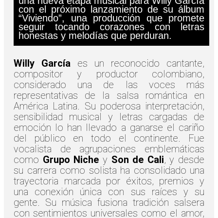
una nueva etapa musical para Willy García
con el próximo lanzamiento de su álbum
“Viviendo”, una producción que promete
seguir tocando corazones con letras
honestas y melodías que perduran.
Willy García
es un reconocido cantante,
compositor y productor colombiano,
considerado una de las voces más
representativas de la salsa romántica en
América Latina. Su poderosa interpretación,
sensibilidad musical y letras cargadas de
emoción lo han llevado a ganarse el cariño
del público en todo el continente. Fue
vocalista de agrupaciones emblemáticas
como
Grupo Niche
y
Son de Cali
, y desde
su carrera como solista ha consolidado una
trayectoria marcada por éxitos, premios y
una conexión única con sus raíces y su
gente. Su música fusiona tradición salsera
con sentimientos universales como el amor,