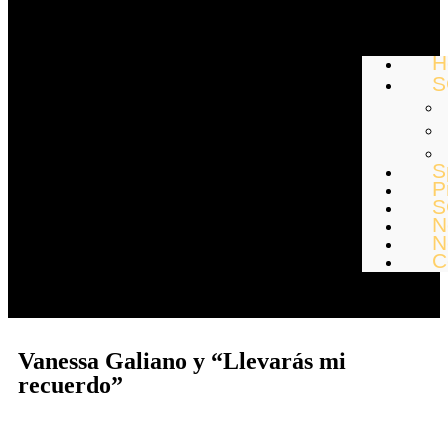
H
S
S
P
S
N
N
C
Vanessa Galiano y “Llevarás mi
recuerdo”