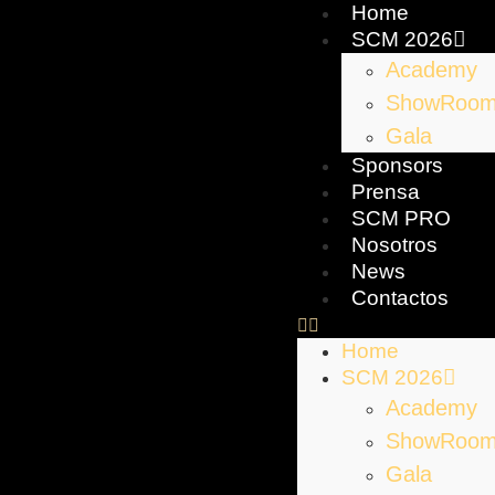
Home
SCM 2026
Academy
ShowRoo
Gala
Sponsors
Prensa
SCM PRO
Nosotros
News
Contactos
Home
SCM 2026
Academy
ShowRoo
Gala