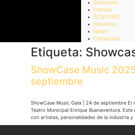
Sponsors
Prensa
SCM PRO
Nosotros
News
Contactos
Etiqueta:
Showca
ShowCase Music 2025: L
septiembre
ShowCase Music Gala | 24 de septiembre El m
Teatro Municipal Enrique Buenaventura. Este 
con artistas, personalidades de la industria 