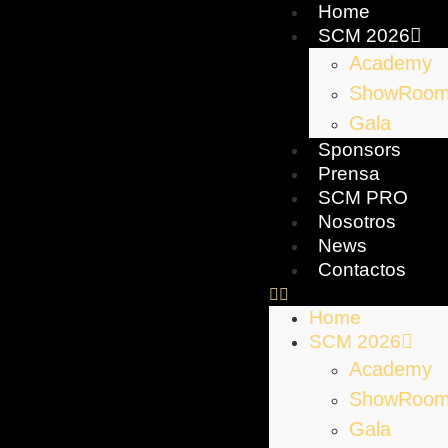
Home
SCM 2026
Academy
ShowRoo
Gala
Sponsors
Prensa
SCM PRO
Nosotros
News
Contactos
Home
SCM 2026
Academy
ShowRoo
Gala