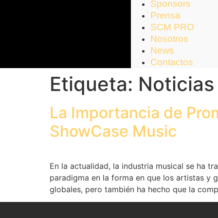
Sponsors
Prensa
SCM PRO
Nosotros
News
Contactos
Etiqueta:
Noticias
La Importancia de Pro
ShowCase Music
En la actualidad, la industria musical se ha 
paradigma en la forma en que los artistas y g
globales, pero también ha hecho que la com