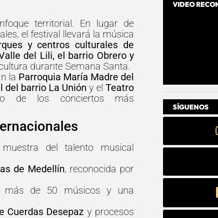
VIDEO REC
oque territorial. En lugar de
es, el festival llevará la música
arques y centros culturales de
le del Lili, el barrio Obrero y
 y cultura durante Semana Santa.
an la
Parroquia María Madre del
l del barrio La Unión
y el
Teatro
tro de los conciertos más
SÍGUENOS
ternacionales
 muestra del talento musical
tas de Medellín
, reconocida por
n más de 50 músicos y una
e Cuerdas Desepaz
y procesos