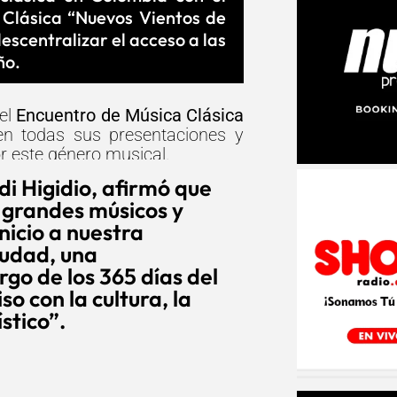
 Clásica “Nuevos Vientos de
escentralizar el acceso a las
ño.
del
Encuentro de Música Clásica
 en todas sus presentaciones y
or este género musical.
di Higidio, afirmó que
 grandes músicos y
nicio a nuestra
iudad, una
go de los 365 días del
o con la cultura, la
stico”.