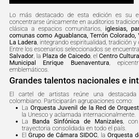
Lo más destacado de esta edición es su enf
concentrarse únicamente en auditorios tradicional
clásica a espacios comunitarios,
iglesias, p
comunas como Aguablanca, Terrón Colorado, Val
La Ladera
, integrando espiritualidad, tradición
Entre los escenarios seleccionados se encuentr
Salvador
, la
Plaza de Caicedo
, el
Centro Cultura
Municipal Enrique Buenaventura
, epicen
emblemáticos.
Grandes talentos nacionales e in
El cartel de artistas reúne una destacada
colombiano. Participarán agrupaciones como:
La
Orquesta Juvenil de la Red de Orques
la Unesco y aclamada internacionalmente.
La
Banda Sinfónica de Manizales
, co
trayectoria consolidada en todo el país.
El
Grupo de Cámara SIDOC
, la
Orquesta d