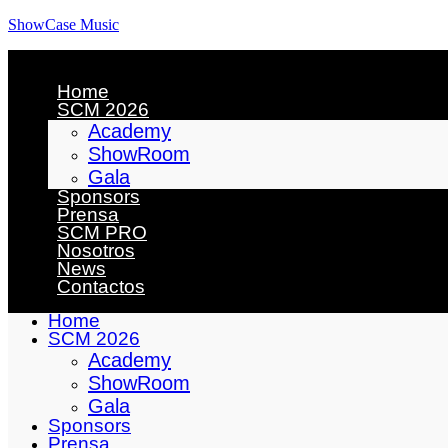
ShowCase Music
Home
SCM 2026
Academy
ShowRoom
Gala
Sponsors
Prensa
SCM PRO
Nosotros
News
Contactos
Home
SCM 2026
Academy
ShowRoom
Gala
Sponsors
Prensa