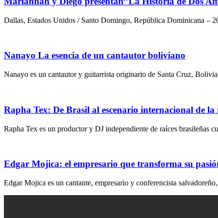
Mariannah y Diego presentan”La Historia de Dos A
Dallas, Estados Unidos / Santo Domingo, República Dominicana – 20
Nanayo La esencia de un cantautor boliviano
Nanayo es un cantautor y guitarrista originario de Santa Cruz, Boli
Rapha Tex: De Brasil al escenario internacional de la
Rapha Tex es un productor y DJ independiente de raíces brasileñas cu
Edgar Mojica: el empresario que transforma su pasió
Edgar Mojica es un cantante, empresario y conferencista salvadoreño