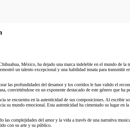
n
de Chihuahua, México, ha dejado una marca indeleble en el mundo de la 
stró un talento excepcional y una habilidad innata para transmitir em
orar las profundidades del desamor y los corridos le han valido el reco
icana, convirtiéndose en un exponente destacado de este género que ha p
a se encuentra en la autenticidad de sus composiciones. Al escribir sob
acia su mundo emocional. Esta autenticidad ha cimentado su lugar en la 
as complejidades del amor y la vida a través de una narrativa musical e
do con su arte y su público.