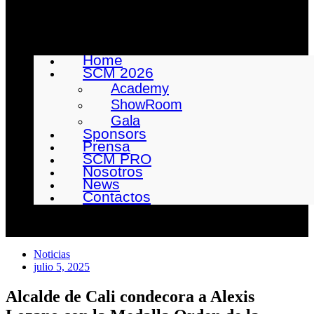
Home
SCM 2026
Academy
ShowRoom
Gala
Sponsors
Prensa
SCM PRO
Nosotros
News
Contactos
Noticias
julio 5, 2025
Alcalde de Cali condecora a Alexis