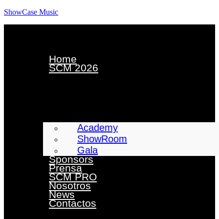
ShowCase Music
Home
SCM 2026
Academy
ShowRoom
Gala
Sponsors
Prensa
SCM PRO
Nosotros
News
Contactos