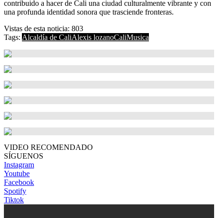
contribuido a hacer de Cali una ciudad culturalmente vibrante y con
una profunda identidad sonora que trasciende fronteras.
Vistas de esta noticia:
803
Tags:
Alcaldía de Cali
Alexis lozano
Cali
Musica
VIDEO RECOMENDADO
SÍGUENOS
Instagram
Youtube
Facebook
Spotify
Tiktok